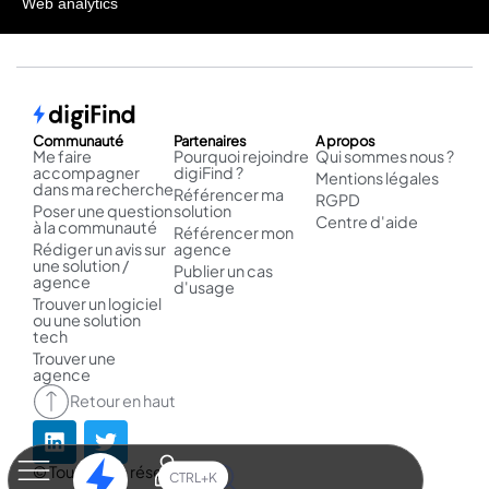
Web analytics
Communauté
Partenaires
A propos
Me faire
Pourquoi rejoindre
Qui sommes nous ?
accompagner
digiFind ?
Mentions légales
dans ma recherche
Référencer ma
RGPD
Poser une question
solution
Centre d'aide
à la communauté
Référencer mon
Rédiger un avis sur
agence
une solution /
Publier un cas
agence
d'usage
Trouver un logiciel
ou une solution
tech
Trouver une
agence
Retour en haut
© Tous droits réservés.
CTRL+K