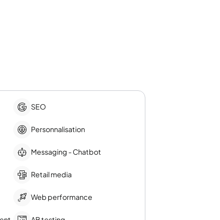
SEO
Personnalisation
Messaging - Chatbot
Retail media
Web performance
ent
AB testing