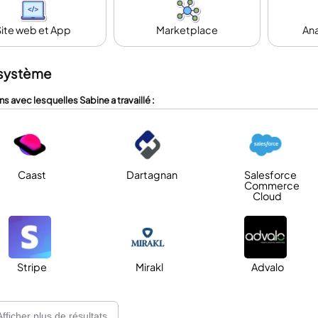
Site web et App
Marketplace
Ana
système
ns avec lesquelles Sabine a travaillé :
Caast
Dartagnan
Salesforce
Commerce
Cloud
Stripe
Mirakl
Advalo
Afficher plus de résultats