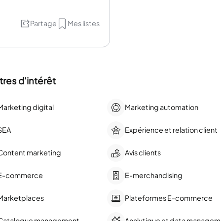
Partage
Mes listes
res d'intérêt
Marketing digital
Marketing automation
SEA
Expérience et relation client
Content marketing
Avis clients
E-commerce
E-merchandising
Marketplaces
Plateformes E-commerce
Catalogue management
Analytique et data managem