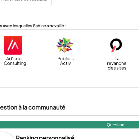
 avec lesquelles Sabine a travaillé :
Ad's up
Publicis
La
Consulting
Activ
revanche
des sites
estion à la communauté
Question
Ranking personnalisé