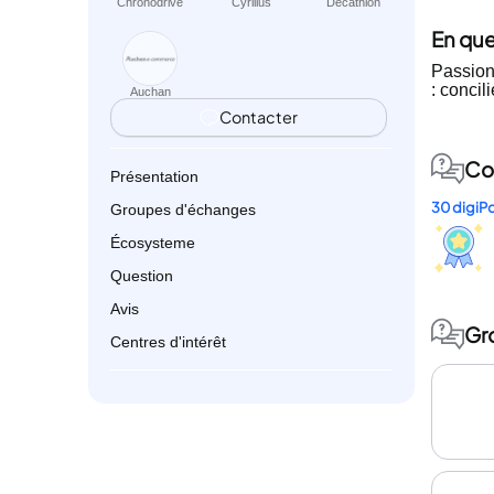
Chronodrive
Cyrillus
Decathlon
En qu
Passion
: concil
Auchan
Contacter
Co
Présentation
30 digiPo
Groupes d'échanges
Écosysteme
Question
Avis
Gr
Centres d'intérêt