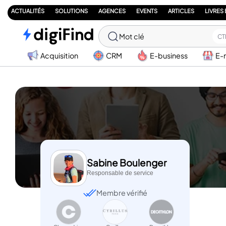
ACTUALITÉS
SOLUTIONS
AGENCES
EVENTS
ARTICLES
LIVRES
Mot clé
CT
Acquisition
CRM
E-business
E-
Sabine Boulenger
Responsable de service
Membre vérifié