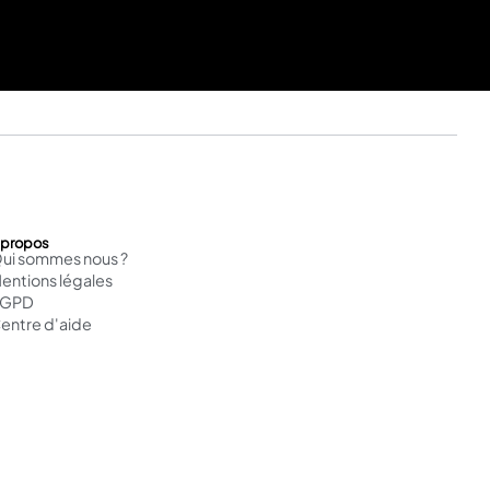
 propos
ui sommes nous ?
entions légales
RGPD
entre d'aide