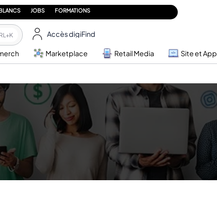
 BLANCS
JOBS
FORMATIONS
Accès digiFind
RL+K
merch
Marketplace
Retail Media
Site et App