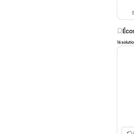
Éco
16 solutio