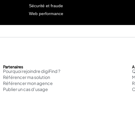
Sécurité et fraude
Web performance
Partenaires
A
Pourquoi rejoindre digiFind ?
Q
Référencer ma solution
M
Référencer mon agence
Publier un cas d'usage
C