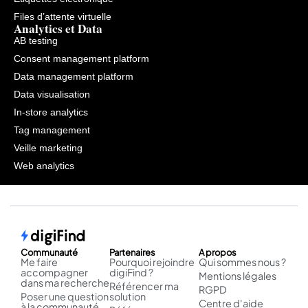
Files d’attente virtuelle
Analytics et Data
AB testing
Consent management platform
Data management platform
Data visualisation
In-store analytics
Tag management
Veille marketing
Web analytics
Communauté
Partenaires
A propos
Me faire
Pourquoi rejoindre
Qui sommes nous ?
accompagner
digiFind ?
Mentions légales
dans ma recherche
Référencer ma
RGPD
Poser une question
solution
Centre d'aide
à la communauté