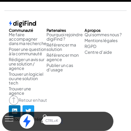
Communauté
Partenaires
A propos
Me faire
Pourquoi rejoindre
Qui sommes nous ?
accompagner
digiFind ?
Mentions légales
dans ma recherche
Référencer ma
RGPD
Poser une question
solution
Centre d'aide
à la communauté
Référencer mon
Rédiger un avis sur
agence
une solution /
Publier un cas
agence
d'usage
Trouver un logiciel
ou une solution
tech
Trouver une
agence
Retour en haut
© Tous droits réservés.
CTRL+K