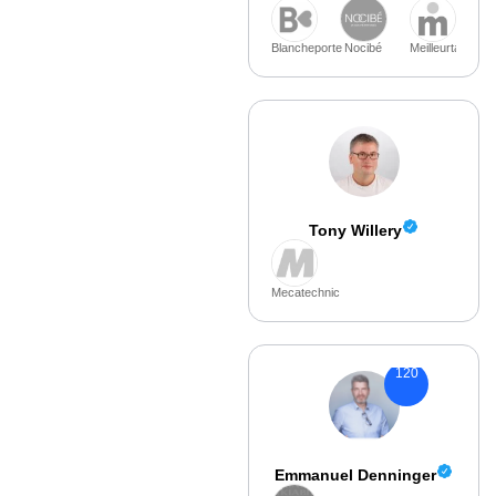
Blancheporte
Nocibé
Meilleurtaux.co
Tony Willery
Mecatechnic
120
Emmanuel Denninger