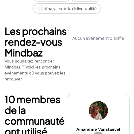
efficacité.
Analyses de la déliverabilité
Prêt à envoyer mieux, plus loin et en toute sécurité ?
Parlons-en.
Les prochains
Aucun événement planifié
rendez-vous
Mindbaz
Vous souhaitez rencontrer
Mindbaz ? Voici les prochains
événements où vous pouvez les
retrouver
10 membres
de la
communauté
ont utilisé
Amandine Vanstaevel