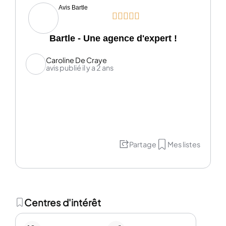
Avis Bartle





Bartle - Une agence d'expert !
Caroline De Craye
avis publié il y a 2 ans
Partage
Mes listes
Centres d'intérêt