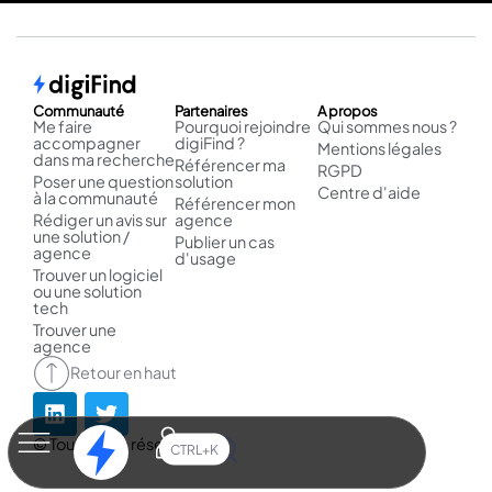
Communauté
Partenaires
A propos
Me faire
Pourquoi rejoindre
Qui sommes nous ?
accompagner
digiFind ?
Mentions légales
dans ma recherche
Référencer ma
RGPD
Poser une question
solution
Centre d'aide
à la communauté
Référencer mon
Rédiger un avis sur
agence
une solution /
Publier un cas
agence
d'usage
Trouver un logiciel
ou une solution
tech
Trouver une
agence
Retour en haut
© Tous droits réservés.
CTRL+K