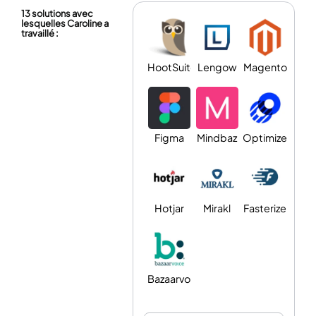
13 solutions avec
lesquelles Caroline a
travaillé :
HootSuite
Lengow
Magento
Figma
Mindbaz
Optimizely
Hotjar
Mirakl
Fasterize
Bazaarvoice