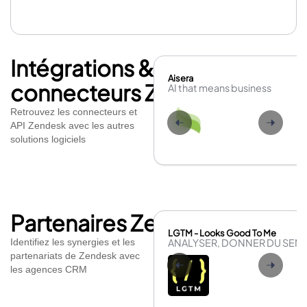
seule conversation, Sunshine Conversations.
– Gather : est une solution de forum communautaire
permettant aux clients de se connecter et collaborer
entre eux.
– Sell : est un logiciel d’automatisation de la force de
vente intégré à Support afin que les sales et les agents
Intégrations &
bénéficient d’un contexte intégral du compte client.
Aisera
connecteurs Zendesk
AI that means business
Retrouvez les connecteurs et
API Zendesk avec les autres
solutions logiciels
Partenaires Zendesk
LGTM - Looks Good To Me
ANALYSER, DONNER DU SENS 
Identifiez les synergies et les
partenariats de Zendesk avec
les agences CRM