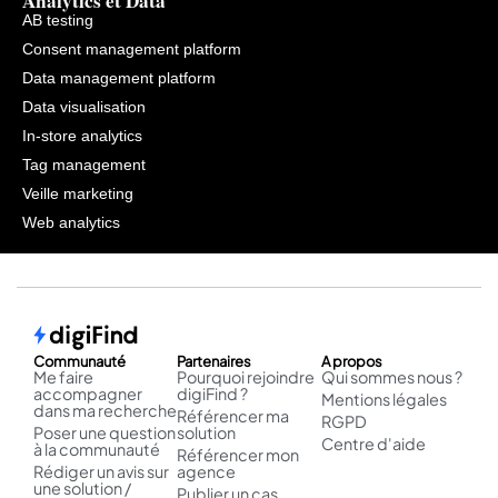
Analytics et Data
AB testing
Consent management platform
Data management platform
Data visualisation
In-store analytics
Tag management
Veille marketing
Web analytics
Communauté
Partenaires
A propos
Me faire
Pourquoi rejoindre
Qui sommes nous ?
accompagner
digiFind ?
Mentions légales
dans ma recherche
Référencer ma
RGPD
Poser une question
solution
Centre d'aide
à la communauté
Référencer mon
Rédiger un avis sur
agence
une solution /
Publier un cas