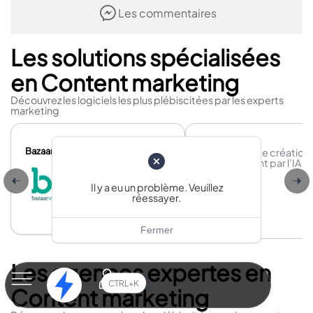
Les commentaires
Les solutions spécialisées
en Content marketing
Découvrez les logiciels les plus plébiscitées par les experts
marketing
Newtone
Bazaarvoice
Plateforme de création
brand content par l’IA
Il y a eu un problème. Veuillez
réessayer.
Fermer
Les agences expertes en
CTRL+K
Content marketing