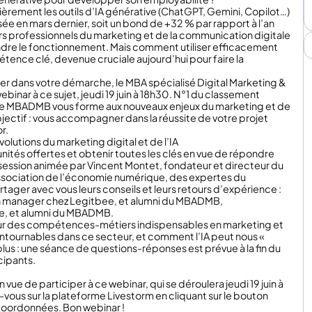
lièrement les outils d’IA générative (ChatGPT, Gemini, Copilot…)
isée en mars dernier, soit un bond de +32 % par rapport à l’an
turs professionnels du marketing et de la communication digitale
endre le fonctionnement. Mais comment utiliser efficacement
ence clé, devenue cruciale aujourd’hui pour faire la
er dans votre démarche, le MBA spécialisé Digital Marketing &
inar à ce sujet, jeudi 19 juin à 18h30. N°1 du classement
s, le MBADMB vous forme aux nouveaux enjeux du marketing et de
’objectif : vous accompagner dans la réussite de votre projet
r.
lutions du marketing digital et de l’IA
unités offertes et obtenir toutes les clés en vue de répondre
 session animée par Vincent Montet, fondateur et directeur du
ssociation de l’économie numérique, des expertes du
tager avec vous leurs conseils et leurs retours d’expérience :
n manager chez Legitbee, et alumni du MBADMB,
ne, et alumni du MBADMB.
r des compétences-métiers indispensables en marketing et
ontournables dans ce secteur, et comment l’IA peut nous «
lus : une séance de questions-réponses est prévue à la fin du
cipants.
vue de participer à ce webinar, qui se déroulera jeudi 19 juin à
ez-vous sur la plateforme Livestorm en cliquant sur le bouton
 coordonnées. Bon webinar !