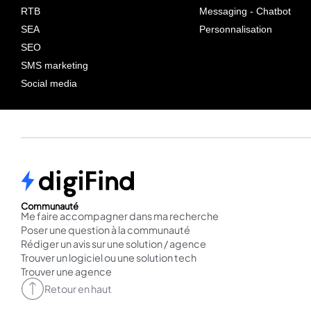
RTB
Messaging - Chatbot
SEA
Personnalisation
SEO
SMS marketing
Social media
Communauté
Me faire accompagner dans ma recherche
Poser une question à la communauté
Rédiger un avis sur une solution / agence
Trouver un logiciel ou une solution tech
Trouver une agence
Retour en haut