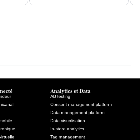
necté
Analytics et Data
endeur
AB testing
icanal
Consent management platform
Data management platform
mobile
Data visualisation
tronique
In-store analytics
virtuelle
Tag management