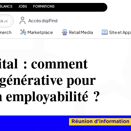
 BLANCS
JOBS
FORMATIONS
Accès digiFind
⌘+K
merch
Marketplace
Retail Media
Site et App
ital : comment
 générative pour
 employabilité ?