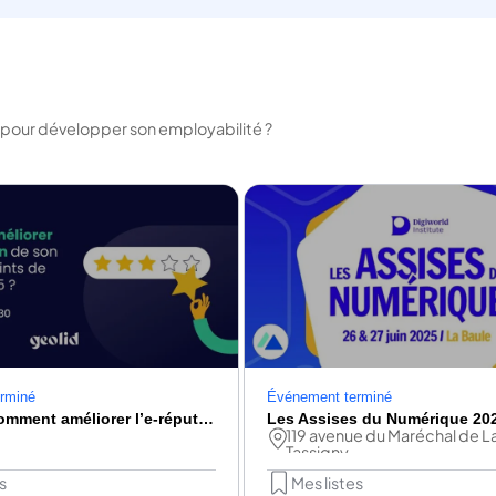
ve pour développer son employabilité ?
rminé
Événement terminé
Webinar : comment améliorer l’e-réputation de son réseau de points de vente en 2025 ?
Les Assises du Numérique 20
119 avenue du Maréchal de L
Tassigny
s
Mes listes