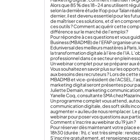
Alors que 85 % des 18-24 ans utilisent régu
selon la dernière étude Ifop pour Talan réal
dernier, il est devenu essentiel pour les fu
de maîtriser ces solutions, et d’en compr
ces outils ? Comment acquérir cette compét
différence sur le marché de l’emploi ?
Pour répondre à ces questions et vous guid
Business (MBADMB) de l’EFAP organise un web
Eduniversal des meilleurs mastères à Pari
la transformation digitale à l’ère de l’IA. L
professionnel dans ce secteur en plein esso
Un webinar complet pour se préparer aux évo
Vous souhaitez en savoir plus sur les opport
aux besoins des recruteurs ? Lors de cette
MBADMB et vice-président de l’ACSEL, l’a
marketing digital seront présentes pour par
Juliette Demain, marketing communicatio
Yanelle Coq, consultante SMA chez Mazari
Un programme complet vous attend, autou
communication digitale, des soft skills inc
augmenter » au lieu de nous remplacer. Le p
webinar pour poser vos questions aux parti
Comment s’inscrire au webinar du 19 juin ?
Pour réserver dès maintenant votre place en 
18h30 (durée : 1h), c’est très simple : rend
S’inscrire gratuitement, et renseignez vos