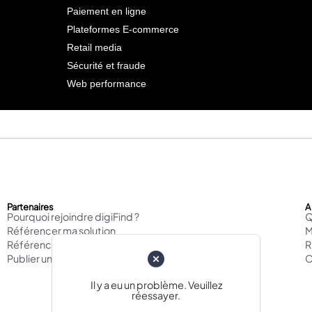
Paiement en ligne
Plateformes E-commerce
Retail media
Sécurité et fraude
Web performance
Partenaires
A
Pourquoi rejoindre digiFind ?
Q
Référencer ma solution
M
Référencer mon agence
Publier un cas d'usage
C
Il y a eu un problème. Veuillez
réessayer.