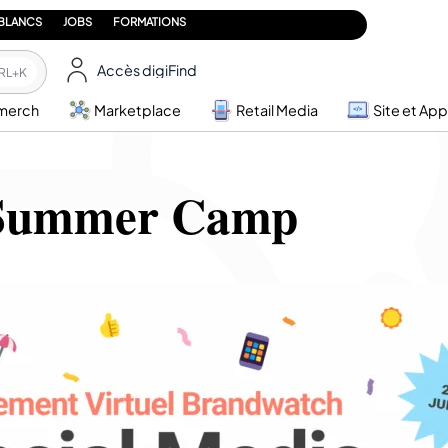
 BLANCS
JOBS
FORMATIONS
Accès digiFind
RL+K
merch
Marketplace
Retail Media
Site et App
 Summer Camp