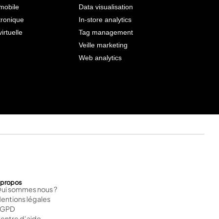
mobile
Data visualisation
tronique
In-store analytics
virtuelle
Tag management
Veille marketing
Web analytics
 propos
ui sommes nous ?
entions légales
RGPD
entre d'aide