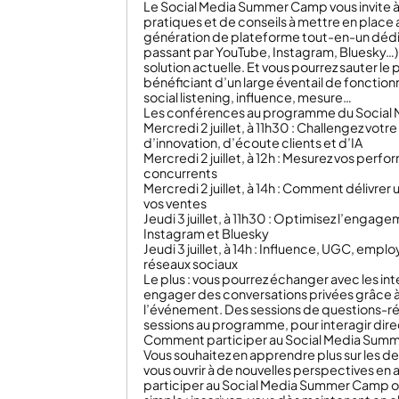
Le Social Media Summer Camp vous invite à s
pratiques et de conseils à mettre en place 
génération de plateforme tout-en-un dédi
passant par YouTube, Instagram, Bluesky…)
solution actuelle. Et vous pourrez sauter le 
bénéficiant d’un large éventail de fonction
social listening, influence, mesure…
Les conférences au programme du Social
Mercredi 2 juillet, à 11h30 : Challengez vot
d’innovation, d’écoute clients et d’IA
Mercredi 2 juillet, à 12h : Mesurez vos per
concurrents
Mercredi 2 juillet, à 14h : Comment délivrer
vos ventes
Jeudi 3 juillet, à 11h30 : Optimisez l’engage
Instagram et Bluesky
Jeudi 3 juillet, à 14h : Influence, UGC, empl
réseaux sociaux
Le plus : vous pourrez échanger avec les inte
engager des conversations privées grâce à u
l’événement. Des sessions de questions-
sessions au programme, pour interagir dire
Comment participer au Social Media Sum
Vous souhaitez en apprendre plus sur les de
vous ouvrir à de nouvelles perspectives en 
participer au Social Media Summer Camp orga