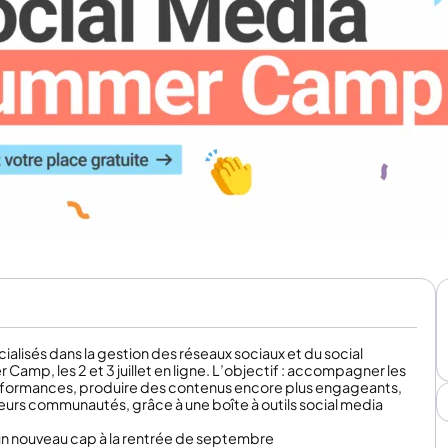
ialisés dans la gestion des réseaux sociaux et du social
Camp, les 2 et 3 juillet en ligne. L’objectif : accompagner les
rformances, produire des contenus encore plus engageants,
eurs communautés, grâce à une boîte à outils social media
r un nouveau cap à la rentrée de septembre