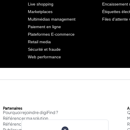
Live shopping
Encaissement 
Marketplaces
Étiquettes élec
Multimédias management
Files d’attente 
Paiement en ligne
Plateformes E-commerce
Retail media
Sécurité et fraude
Web performance
Partenaires
A
Pourquoi rejoindre digiFind ?
Q
Référencer ma solution
M
Référencer mon agence
Publier un cas d'usage
C