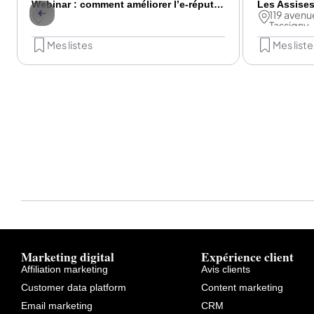
Webinar : comment améliorer l’e-réputation de son réseau de points de vente en 2025 ?
Les Assise
119 avenu
Tassigny
Mes listes
Mes liste
Marketing digital
Expérience client
Affiliation marketing
Avis clients
Customer data platform
Content marketing
Email marketing
CRM