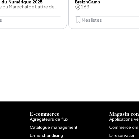
s du Numérique 2025
BreizhCamp
e du Maréchal de Lattre de
263
s
Mes listes
E-commerce
Magasin con
Agrégateurs de flux
Applications v
Catalogue management
Commerce omn
E-merchandising
E-réservation