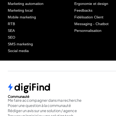
Marketing automation
Ergonomie et design
Marketing local
Feedbacks
Mobile marketing
Fidélisation Client
RTB
Messaging - Chatbot
SEA
Personnalisation
SEO
SMS marketing
Social media
Communauté
Me faire accompagner dans ma recherche
Poser une question à la communauté
Rédiger un avis sur une solution / agence
Trouver un logiciel ou une solution tech