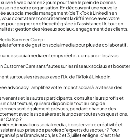
uivre 5 webinars en 2 jours pour faire le plein de bonnes
au sein de votre organisation. En découvrant une nouvelle
ée au social media management (de TikTok à LinkedIn en
, vous constaterez concrètement la différence avec votre
pas pour gagner en efficacité grâce à l’assistance IA, tout en
nalités : gestion des réseaux sociaux, engagement des clients,
 Media Summer Camp :
re plateforme de gestion social media pour plus de collaboratif,
formances social media en temps réel et comparez-les à vos
 un Customer Care sans fautes sur les réseaux sociaux et booster
ment sur tous les réseaux avec l’IA, de TikTok à LinkedIn,
oyee advocacy : amplifiez votre impact social à la vitesse des
rvenants et les autres participants, consulter leurs profils et
n chat textuel, qui sera disponible tout au long de
réponses sont également prévues, pendant chacune des
ctement avec les speakers et leur poser toutes vos questions.
mer Camp ?
rnières innovations social media, booster votre créativité et
assistant aux prises de paroles d’experts du secteur ? Pour
nisé par Brandwatch, les 2 et 3 juillet en ligne, c’est très