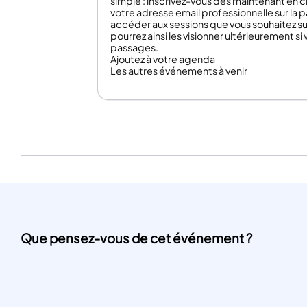
simple : inscrivez-vous dès maintenant en c
votre adresse email professionnelle sur la 
accéder aux sessions que vous souhaitez su
pourrez ainsi les visionner ultérieurement si 
passages.
Ajoutez à votre agenda
Les autres événements à venir
Que pensez-vous de cet événement ?