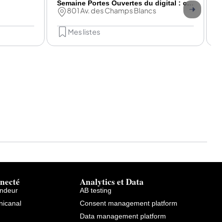
Semaine Portes Ouvertes du digital : conférences, ateliers et entretiens individuels au programme
801 Av. des Champs Blancs
Mes listes
necté
Analytics et Data
endeur
AB testing
icanal
Consent management platform
Data management platform