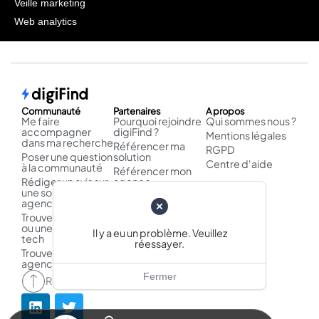
Veille marketing
Web analytics
Communauté
Partenaires
A propos
Me faire
Pourquoi rejoindre
Qui sommes nous ?
accompagner
digiFind ?
Mentions légales
dans ma recherche
Référencer ma
RGPD
Poser une question
solution
Centre d'aide
à la communauté
Référencer mon
Rédiger un avis sur
agence
une solution /
Publier un cas
agence
d'usage
Trouver un logiciel
ou une solution
Il y a eu un problème. Veuillez
tech
réessayer.
Trouver une
agence
Fermer
Retour en haut