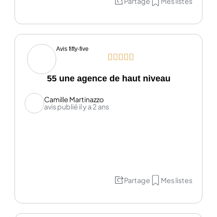
Partage
Mes listes
Avis fifty-five





55 une agence de haut niveau
Camille Martinazzo
avis publié il y a 2 ans
Partage
Mes listes