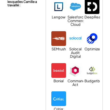
lesquelles Camille a
travaillé :
Lengow
Salesforce
DeepReach
Commerce
Cloud
SEMrush
Solocal
Optimizely
Audit
Digital
Bonial
Commanders
Budgetbox
Act
Critizr