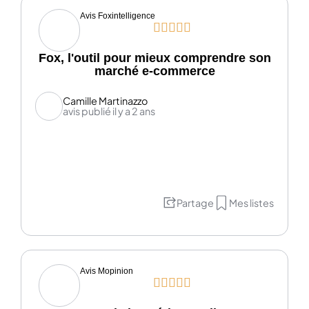
Avis Foxintelligence





Fox, l'outil pour mieux comprendre son
marché e-commerce
Camille Martinazzo
avis publié il y a 2 ans
Partage
Mes listes
Avis Mopinion




