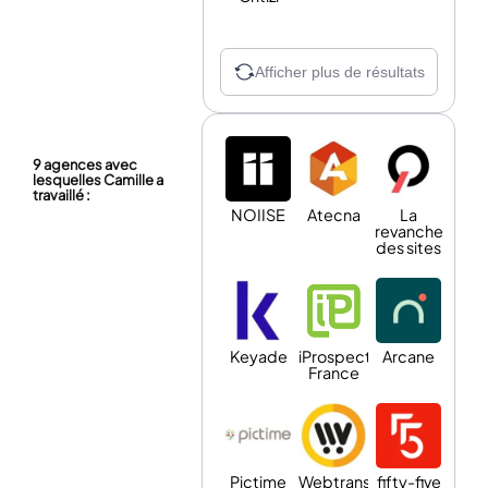
Afficher plus de résultats
9 agences avec
lesquelles Camille a
travaillé :
NOIISE
Atecna
La
revanche
des sites
Keyade
iProspect
Arcane
France
Pictime
Webtransition
fifty-five