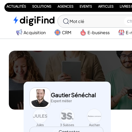
ACTUALITÉS
SOLUTIONS
AGENCES
EVENTS
ARTICLES
LIVRES
Mot clé
CT
Acquisition
CRM
E-business
E-
Gautier Sénéchal
Expert métier
Jules
3 Suisses
Auchan
Contacter