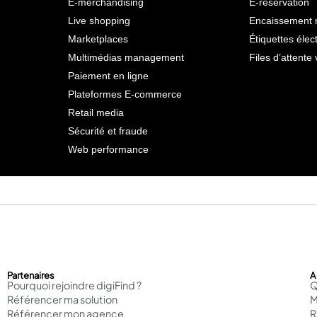
E-merchandising
E-réservation
Live shopping
Encaissement 
Marketplaces
Étiquettes élec
Multimédias management
Files d’attente 
Paiement en ligne
Plateformes E-commerce
Retail media
Sécurité et fraude
Web performance
Partenaires
A
Pourquoi rejoindre digiFind ?
Q
Référencer ma solution
M
Référencer mon agence