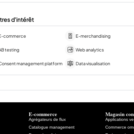
res d'intérêt
E-commerce
E-merchandising
AB testing
Web analytics
Consent management platform
Data visualisation
E-commerce
Magasin con
Agrégateurs de flux
Applications v
Catalogue management
Commerce omn