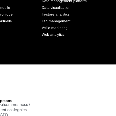
Data management platform
mobile
Data visualisation
tronique
In-store analytics
virtuelle
Tag management
Veille marketing
Web analytics
 propos
ui sommes nous ?
entions légales
RGPD