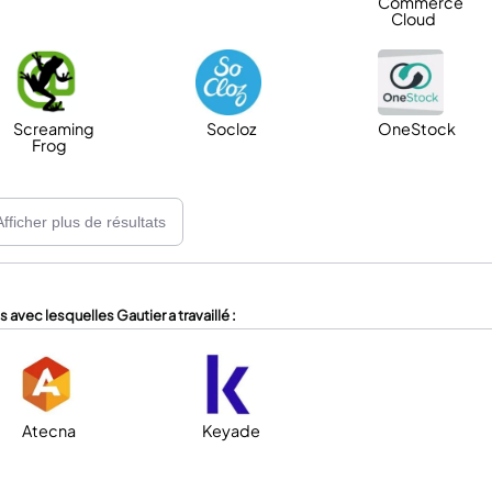
Commerce
Cloud
Screaming
Socloz
OneStock
Frog
Afficher plus de résultats
 avec lesquelles Gautier a travaillé :
Atecna
Keyade