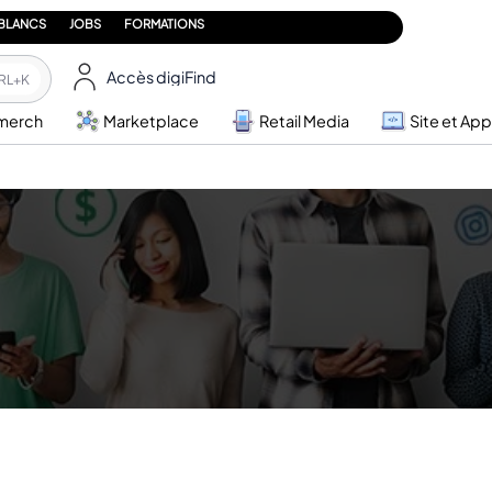
 BLANCS
JOBS
FORMATIONS
Accès digiFind
RL+K
merch
Marketplace
Retail Media
Site et App