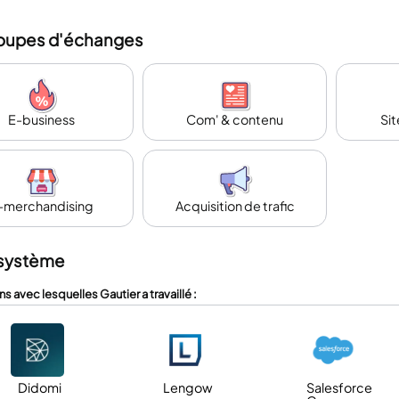
oupes d'échanges
E-business
Com' & contenu
Si
-merchandising
Acquisition de trafic
système
ns avec lesquelles Gautier a travaillé :
Didomi
Lengow
Salesforce