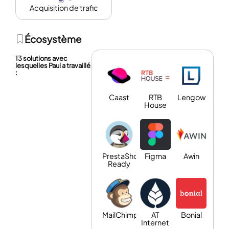
Acquisition de trafic
Écosystème
13 solutions avec
lesquelles Paul a travaillé
:
Caast
RTB
Lengow
House
PrestaShop
Figma
Awin
Ready
MailChimp
AT
Bonial
Internet