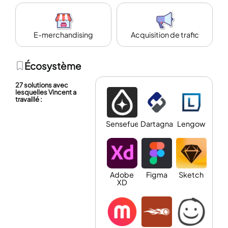
E-merchandising
Acquisition de trafic
Écosystème
27 solutions avec
lesquelles Vincent a
travaillé :
Sensefuel
Dartagnan
Lengow
Adobe
Figma
Sketch
XD