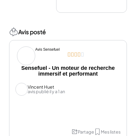
Avis posté
Avis Sensefuel





Sensefuel - Un moteur de recherche
immersif et performant
Vincent Huet
avis publié il y a 1 an
Partage
Mes listes