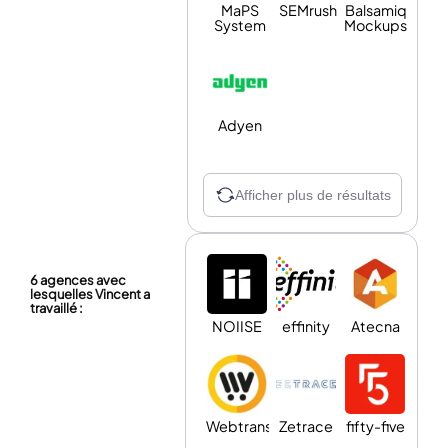
MaPS
SEMrush
Balsamiq
System
Mockups
Adyen
Afficher plus de résultats
6 agences avec
lesquelles Vincent a
travaillé :
NOIISE
effinity
Atecna
Webtransition
Zetrace
fifty-five