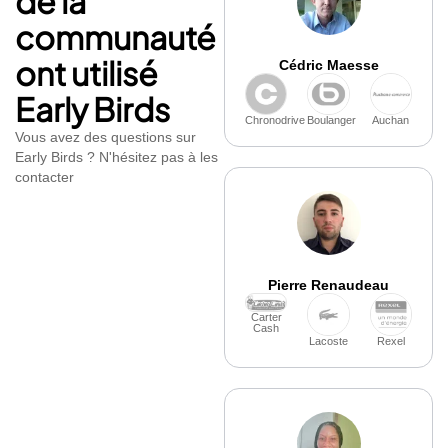
de la
communauté
ont utilisé
Cédric Maesse
Early Birds
Chronodrive
Boulanger
Auchan
Vous avez des questions sur
Early Birds ? N'hésitez pas à les
contacter
Pierre Renaudeau
Carter
Cash
Lacoste
Rexel