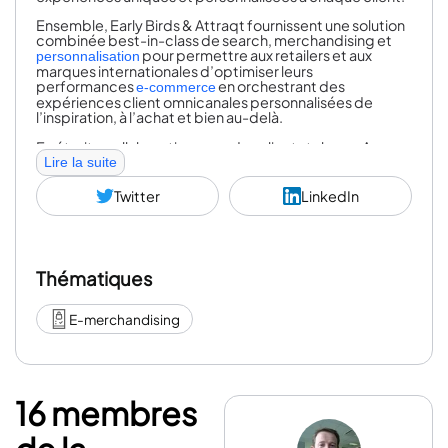
Ensemble, Early Birds & Attraqt fournissent une solution
combinée best-in-class de search, merchandising et
pour permettre aux retailers et aux
personnalisation
marques internationales d’optimiser leurs
performances
en orchestrant des
e-commerce
expériences client omnicanales personnalisées de
l’inspiration, à l’achat et bien au-delà.
En étroite collaboration avec des clients tels que Asos,
,
,
ou encore
, nous
Lire la suite
Auchan
The Kooples
Adidas
La Redoute
avons pour ambition de mutualiser nos expertises pour
permettre à nos clients d’appliquer leurs propres
Twitter
LinkedIn
stratégies de search et personnalisation et de créer des
expériences uniques, au-delà des attentes de leurs
clients, dans une seule et même discovery platform.
Ensemble, construisons le futur du AI Commerce.
Thématiques
E-merchandising
16 membres