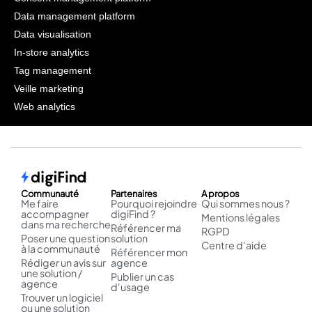
Data management platform
Data visualisation
In-store analytics
Tag management
Veille marketing
Web analytics
Communauté
Partenaires
A propos
Me faire
Pourquoi rejoindre
Qui sommes nous ?
accompagner
digiFind ?
Mentions légales
dans ma recherche
Référencer ma
RGPD
Poser une question
solution
Centre d'aide
à la communauté
Référencer mon
Rédiger un avis sur
agence
une solution /
Publier un cas
agence
d'usage
Trouver un logiciel
ou une solution