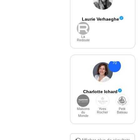
Laurie Verhaeghe
La
Redoute
70
Charlotte Ichard
Maisons
Yves
Petit
du
Rocher
Bateau
Monde