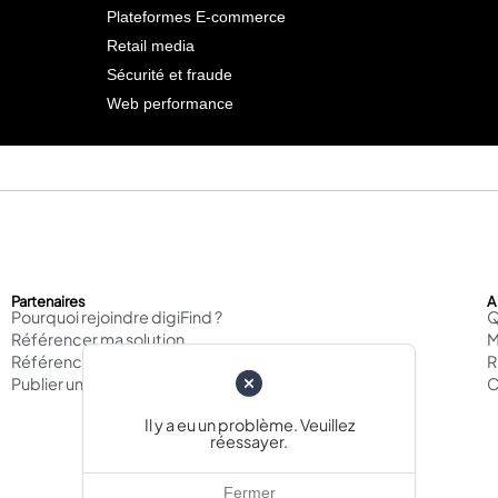
Plateformes E-commerce
Retail media
Sécurité et fraude
Web performance
Partenaires
A
Pourquoi rejoindre digiFind ?
Q
Référencer ma solution
M
Référencer mon agence
Publier un cas d'usage
C
Il y a eu un problème. Veuillez
réessayer.
Fermer