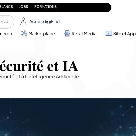
 BLANCS
JOBS
FORMATIONS
Accès digiFind
RL+K
merch
Marketplace
Retail Media
Site et App
curité et IA
té et à l’Intelligence Artificielle