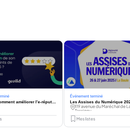
rminé
Événement terminé
Webinar : comment améliorer l’e-réputation de son réseau de points de vente en 2025 ?
Les Assises du Numérique 20
119 avenue du Maréchal de L
Tassigny
s
Mes listes