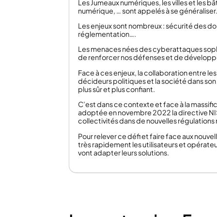
Les Jumeaux numériques, les villes et les bât
numérique, … sont appelés à se généraliser
Les enjeux sont nombreux : sécurité des d
réglementation….
Les menaces nées des cyberattaques sophis
de renforcer nos défenses et de développe
Face à ces enjeux, la collaboration entre les
décideurs politiques et la société dans so
plus sûr et plus confiant.
C’est dans ce contexte et face à la massifi
adoptée en novembre 2022 la directive NIS 2
collectivités dans de nouvelles régulations
Pour relever ce défi et faire face aux nouv
très rapidement les utilisateurs et opérat
vont adapter leurs solutions.