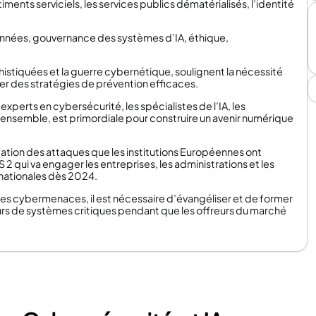
iments serviciels, les services publics dématérialisés, l’identité
.
onnées, gouvernance des systèmes d’IA, éthique,
tiquées et la guerre cybernétique, soulignent la nécessité
r des stratégies de prévention efficaces.
 experts en cybersécurité, les spécialistes de l’IA, les
n ensemble, est primordiale pour construire un avenir numérique
cation des attaques que les institutions Européennes ont
 qui va engager les entreprises, les administrations et les
 nationales dès 2024.
elles cybermenaces, il est nécessaire d’évangéliser et de former
eurs de systèmes critiques pendant que les offreurs du marché