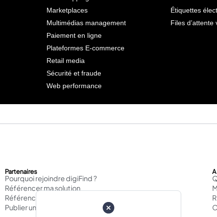
Marketplaces
Étiquettes élec
Multimédias management
Files d’attente 
Paiement en ligne
Plateformes E-commerce
Retail media
Sécurité et fraude
Web performance
Partenaires
A
Pourquoi rejoindre digiFind ?
Q
Référencer ma solution
M
Référencer mon agence
Publier un cas d'usage
C