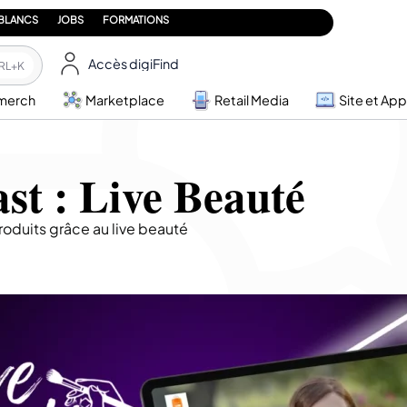
 BLANCS
JOBS
FORMATIONS
Accès digiFind
RL+K
merch
Marketplace
Retail Media
Site et App
st : Live Beauté
oduits grâce au live beauté