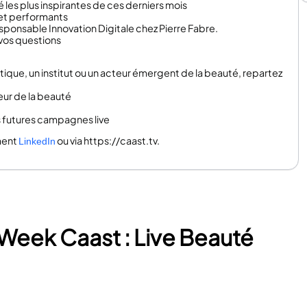
es plus inspirantes de ces derniers mois
 et performants
sponsable Innovation Digitale chez Pierre Fabre.
vos questions
ue, un institut ou un acteur émergent de la beauté, repartez
ur de la beauté
s futures campagnes live
ment
ou via https://caast.tv.
LinkedIn
 Week Caast : Live Beauté