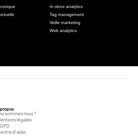
tronique
In-store analytics
virtuelle
Tag management
Veille marketing
Web analytics
 propos
ui sommes nous ?
entions légales
RGPD
entre d'aide