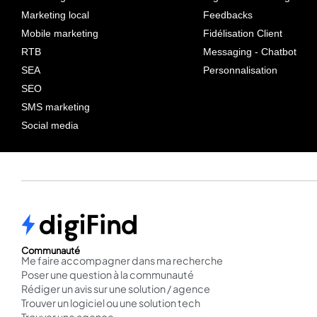
Marketing local
Feedbacks
Mobile marketing
Fidélisation Client
RTB
Messaging - Chatbot
SEA
Personnalisation
SEO
SMS marketing
Social media
Communauté
Me faire accompagner dans ma recherche
Poser une question à la communauté
Rédiger un avis sur une solution / agence
Trouver un logiciel ou une solution tech