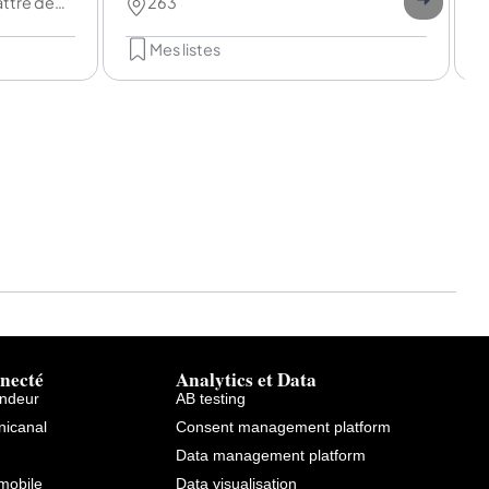
attre de
263
Mes listes
necté
Analytics et Data
endeur
AB testing
icanal
Consent management platform
Data management platform
mobile
Data visualisation