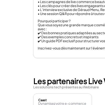
• Les campagnes de live commerce beauté l
• Les clés pour créer des lives engageants
• L’interview exclusive de Géraud Menu, Re
• Une session Q&R pour répondre à toutes 
Pourquoi participer ?
Que vous soyez une grande marque cosmétiq
avec :
✔️ Des bonnes pratiques adaptées au secte
✔️ Des exemples concrets et inspirants
✔️ Un guide PDF exclusif pour structurer vo
Inscrivez-vous dès maintenant sur l’événe
Les partenaires Live
Les solutions tech présentes au Webinaire
Caast
Dynamisez votre e-commerce