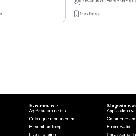
119 avenue du Maréchal de L
Tassigny
s
Mes listes
E-commerce
Magasin con
Agrégateurs de flux
Applications v
Catalogue management
Commerce omn
E-merchandising
E-réservation
Live shopping
Encaissement 