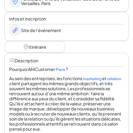
Versailles, Paris
Infos et inscription
Site de l'événement
Itinéraire
Description
Pourquoi All4Customer
?
Paris
Au sein des entreprises, les fonctions
et
marketing
relation
client partagent les mêmes grands objectifs, et très
souvent les mêmes solutions. Les professionnels se
retrouvent autour d’une même ambition : faire la
différence aux yeux du client, et consolider sa fidélité.
Qu’ils s’attachent à créer de la valeur, préserver une
image de marque, développer de nouveaux business
models ou à recruter de nouveaux clients, qu’ils prennent
soin de la relation ou qu’ils gèrent les situations délicates,
les professionnels attentifs se retrouvent dans ce salon
pensé pour eux.