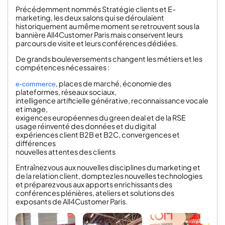
Précédemment nommés Stratégie clients et E-
marketing, les deux salons qui se déroulaient
historiquement au même moment se retrouvent sous la
bannière All4Customer Paris mais conservent leurs
parcours de visite et leurs conférences dédiées.
De grands bouleversements changent les métiers et les
compétences nécessaires :
, places de marché, économie des
e-commerce
plateformes, réseaux sociaux,
intelligence artificielle générative, reconnaissance vocale
et image,
exigences européennes du green deal et de la RSE
usage réinventé des données et du digital
expériences client B2B et B2C, convergences et
différences
nouvelles attentes des clients
Entraînez vous aux nouvelles disciplines du marketing et
de la relation client, domptez les nouvelles technologies
et préparez vous aux apports enrichissants des
conférences plénières, ateliers et solutions des
exposants de All4Customer Paris.