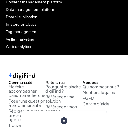
Consent management platform
Data management platform
Data visualisation
In-store analytics
Tag management
Veille marketing
Web analytics
Communauté
Partenaires
A propos
Me faire
Pourquoi rejoindre
Qui sommes nous ?
accompagner
digiFind ?
Mentions légales
dans ma recherche
Référencer ma
RGPD
Poser une question
solution
Centre d'aide
à la communauté
Référencer mon
Rédiger un avis sur
agence
une solution /
Publier un cas
agence
d'usage
Trouver un logiciel